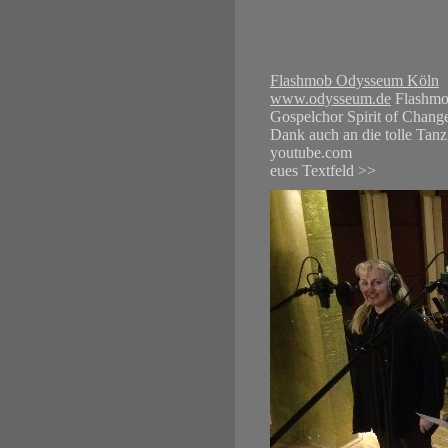
Flashmob Odysseum Köln
www.odysseum.de
Flashmo
Gospelchor Spirit of Change
Dank auch an die tolle Tanz
youtube.com
eues Textfeld >>