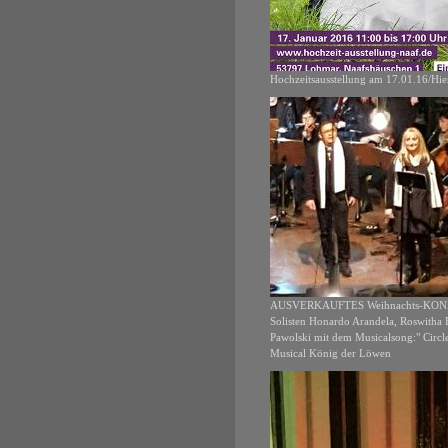
Hochzeitsausstellung am 17.01.16/Hie
AUSVERKAUFTES Weihnachts-KONZ
Solisten Honardo Arandela, Roswitha H
Pawolski mit dem Musicalsong:" Circle
Musical König der Löwen