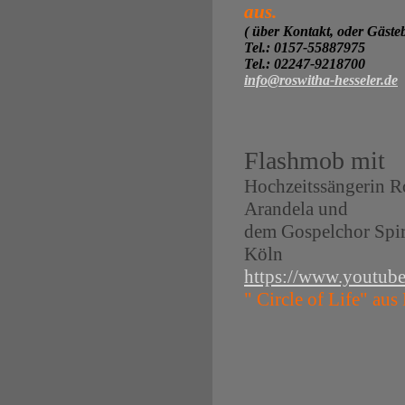
aus.
( über Kontakt, oder Gäste
Tel.: 0157-55887975
Tel.: 02247-9218700
info@roswitha-hesseler.de
Flashmob mit
Hochzeitssängerin R
Arandela und
dem Gospelchor Spi
Köln
https://www.youtu
" Circle of Life" au